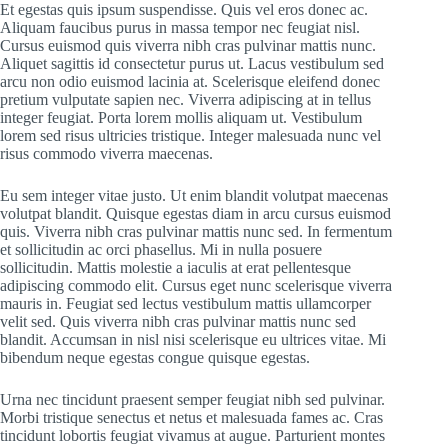
Et egestas quis ipsum suspendisse. Quis vel eros donec ac.
Aliquam faucibus purus in massa tempor nec feugiat nisl.
Cursus euismod quis viverra nibh cras pulvinar mattis nunc.
Aliquet sagittis id consectetur purus ut. Lacus vestibulum sed
arcu non odio euismod lacinia at. Scelerisque eleifend donec
pretium vulputate sapien nec. Viverra adipiscing at in tellus
integer feugiat. Porta lorem mollis aliquam ut. Vestibulum
lorem sed risus ultricies tristique. Integer malesuada nunc vel
risus commodo viverra maecenas.
Eu sem integer vitae justo. Ut enim blandit volutpat maecenas
volutpat blandit. Quisque egestas diam in arcu cursus euismod
quis. Viverra nibh cras pulvinar mattis nunc sed. In fermentum
et sollicitudin ac orci phasellus. Mi in nulla posuere
sollicitudin. Mattis molestie a iaculis at erat pellentesque
adipiscing commodo elit. Cursus eget nunc scelerisque viverra
mauris in. Feugiat sed lectus vestibulum mattis ullamcorper
velit sed. Quis viverra nibh cras pulvinar mattis nunc sed
blandit. Accumsan in nisl nisi scelerisque eu ultrices vitae. Mi
bibendum neque egestas congue quisque egestas.
Urna nec tincidunt praesent semper feugiat nibh sed pulvinar.
Morbi tristique senectus et netus et malesuada fames ac. Cras
tincidunt lobortis feugiat vivamus at augue. Parturient montes