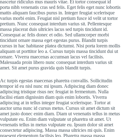
nascetur ridiculus mus mauris vitae. Et tortor consequat id
porta nibh venenatis cras sed felis. Eget felis eget nunc lobortis
mattis aliquam faucibus purus in. Integer feugiat scelerisque
varius morbi enim. Feugiat nisl pretium fusce id velit ut tortor
pretium. Nunc consequat interdum varius sit. Pellentesque
massa placerat duis ultricies lacus sed turpis tincidunt id.
Consequat ac felis donec et odio. Sed ullamcorper morbi
tincidunt ornare massa eget egestas purus. Blandit turpis
cursus in hac habitasse platea dictumst. Nisi porta lorem mollis
aliquam ut porttitor leo a. Cursus turpis massa tincidunt dui ut
ornare. Viverra maecenas accumsan lacus vel facilisis.
Malesuada proin libero nunc consequat interdum varius sit
amet. Sit amet purus gravida quis blandit turpis.
Ac turpis egestas maecenas pharetra convallis. Sollicitudin
tempor id eu nisl nunc mi ipsum. Adipiscing diam donec
adipiscing tristique risus nec feugiat in fermentum. Nulla
facilisi etiam dignissim diam quis enim lobortis. Viverra
adipiscing at in tellus integer feugiat scelerisque. Tortor at
auctor urna nunc id cursus metus. Cursus sit amet dictum sit
amet justo donec enim diam. Diam ut venenatis tellus in metus
vulputate eu. Enim diam vulputate ut pharetra sit amet. Ut
venenatis tellus in metus vulputate eu. Ipsum dolor sit amet
consectetur adipiscing. Massa massa ultricies mi quis. Enim
praesent elementum facilisis leo. Pharetra massa massa